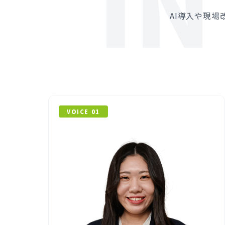
I
AI導入や現
VOICE 01