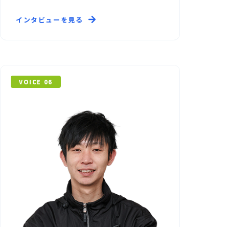
く一人前になることを目指し、営業事務
インタビューを見る
として奮闘中。
VOICE 06