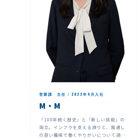
営業課 主任 / 2022年4月入社
M・M
「100年続く歴史」と「新しい挑戦」の
両立。インフラを支える誇りと、風通し
の良い職場で働くやりがいについて語り