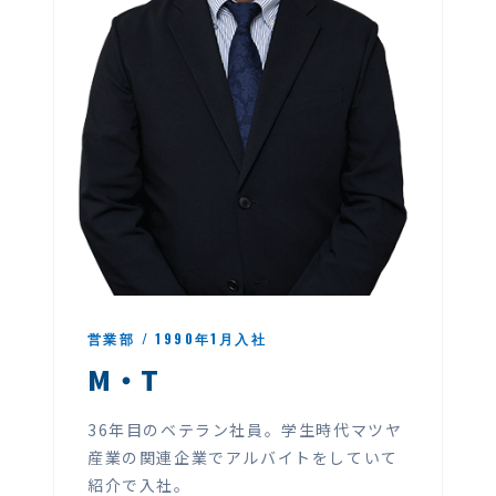
営業部 / 1990年1月入社
M・T
36年目のベテラン社員。学生時代マツヤ
産業の関連企業でアルバイトをしていて
紹介で入社。