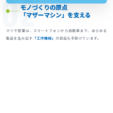
02
モノづくりの原点
「マザーマシン」を支える
マツヤ産業は、スマートフォンから自動車まで、あらゆる
製品を生み出す
「工作機械」
の部品も手掛けています。
工作機械は「マザーマシン（機械を作る機械）」と呼ばれ
ます。このマザーマシンが精密に動くための配管が狂え
ば、世の中のあらゆる製品の品質が落ちてしまいます。マ
ツヤ産業は、
「日本のモノづくりの品質」そのものを根底
から支えている黒子（くろご）
なのです。